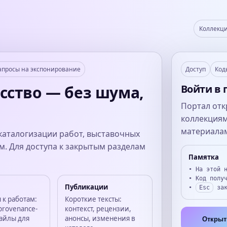
Коллекц
апросы на экспонирование
Доступ
Код
сство — без шума,
Войти в 
Портал отк
коллекциям
материала
аталогизации работ, выставочных
м. Для доступа к закрытым разделам
Памятка
• На этой 
• Код полу
Публикации
•
Esc
зак
 к работам:
Короткие тексты:
provenance-
контекст, рецензии,
айлы для
анонсы, изменения в
Открыт