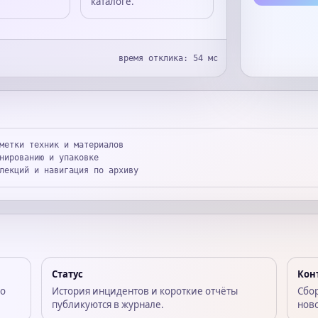
каталоге.
время отклика:
54
мс
метки техник и материалов
нированию и упаковке
лекций и навигация по архиву
Статус
Кон
по
История инцидентов и короткие отчёты
Сбо
публикуются в журнале.
нов