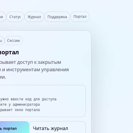
ии
Статус
Журнал
Поддержка
Портал
ы
Сессии
портал
рывает доступ к закрытым
 и инструментам управления
ми.
нужно ввести код для доступа
чите у админисратора
рывает окно портала
Читать журнал
ь портал